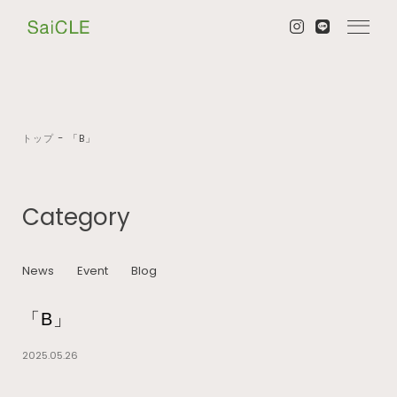
トップ
−
「B」
Category
News
Event
Blog
「B」
2025.05.26