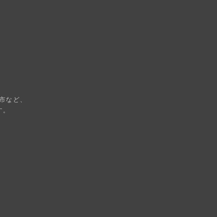
市など、
す。