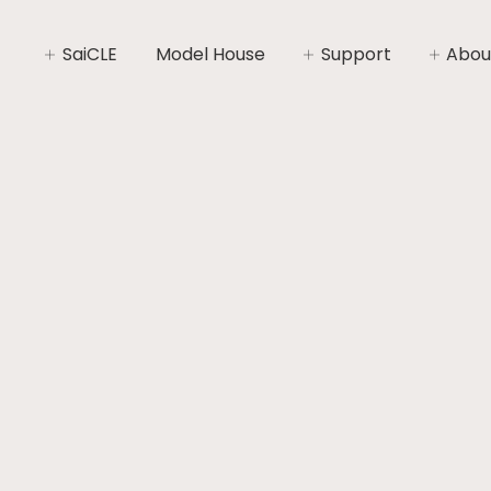
SaiCLE
Model House
Support
Abou
SaiCLEについて
家づくりライフプラン
社長あ
SaiCLEの性能
家づくりの流れ
会社概
暮らしの“いと”
安心と保証
コンセ
施工エ