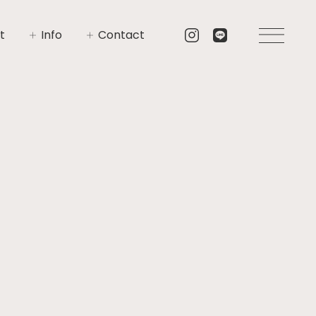
t
Info
Contact
いさつ
イベント
お問い合わせ
要
ニュース
資料請求
プト
ブログ
リア