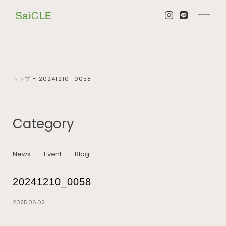
トップ
−
20241210_0058
Category
News
Event
Blog
20241210_0058
2025.06.02