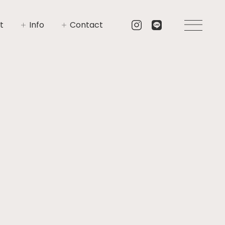
t
Info
Contact
いさつ
イベント
お問い合わせ
要
ニュース
資料請求
プト
ブログ
リア