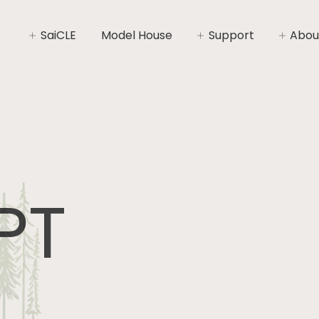
SaiCLE
Model House
Support
Abou
SaiCLEについて
家づくりライフプラン
社長あ
SaiCLEの性能
家づくりの流れ
会社概
暮らしの“いと”
安心と保証
コンセ
施工エ
PT