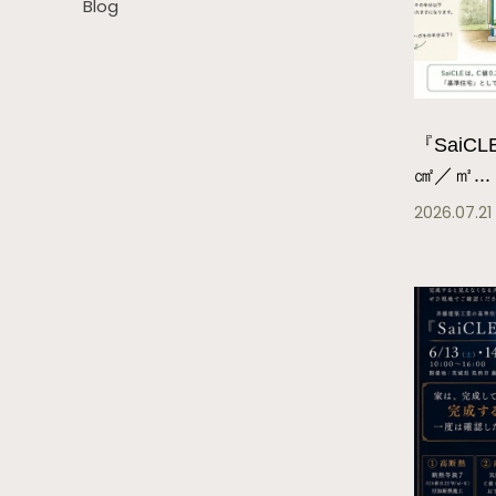
Blog
『SaiC
㎠／㎡...
2026.07.21