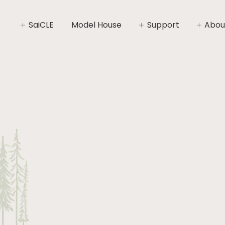
SaiCLE
Model House
Support
Abou
SaiCLEについて
家づくりライフプラン
社長あ
SaiCLEの性能
家づくりの流れ
会社概
暮らしの“いと”
安心と保証
コンセ
施工エ