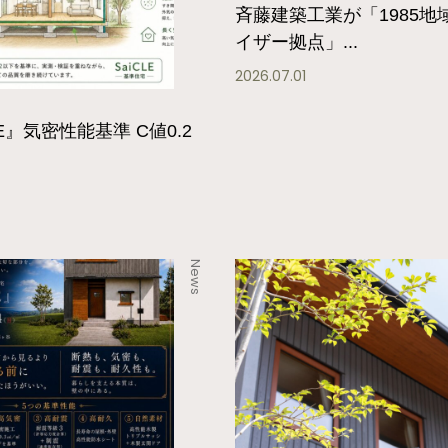
斉藤建築工業が「1985地
イザー拠点」...
2026.07.01
LE』気密性能基準 C値0.2
News