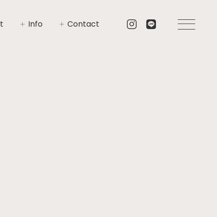
t
Info
Contact
いさつ
イベント
お問い合わせ
要
ニュース
資料請求
プト
ブログ
リア