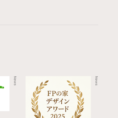
News
News