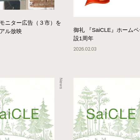
モニター広告（３市）を
御礼 『SaiCLE』ホーム
アル放映
設1周年
4
2026.02.03
News