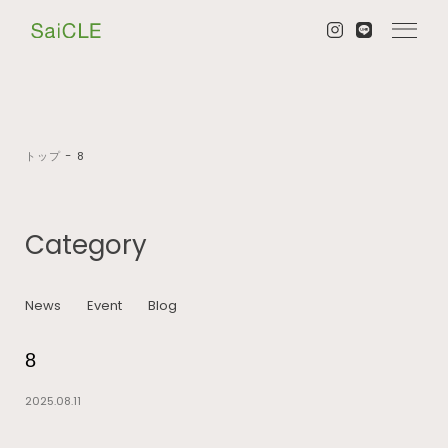
トップ
−
8
Category
News
Event
Blog
8
2025.08.11