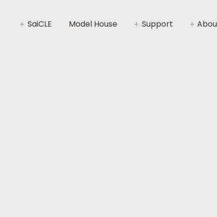
SaiCLE
Model House
Support
Abou
SaiCLEについて
家づくりライフプラン
社長あ
SaiCLEの性能
家づくりの流れ
会社概
暮らしの“いと”
安心と保証
コンセ
施工エ