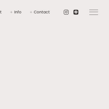
t
Info
Contact
いさつ
イベント
お問い合わせ
要
ニュース
資料請求
プト
ブログ
リア