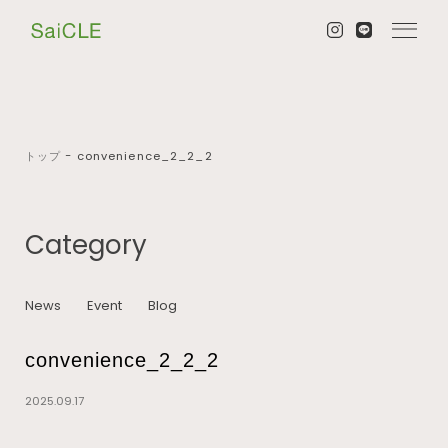
トップ
−
convenience_2_2_2
Category
News
Event
Blog
convenience_2_2_2
2025.09.17