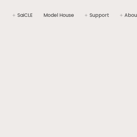
SaiCLE
Model House
Support
Abou
SaiCLEについて
家づくりライフプラン
社長あ
SaiCLEの性能
家づくりの流れ
会社概
暮らしの“いと”
安心と保証
コンセ
施工エ