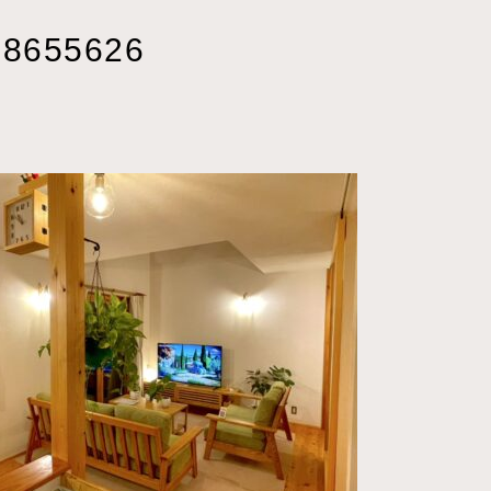
28655626
22