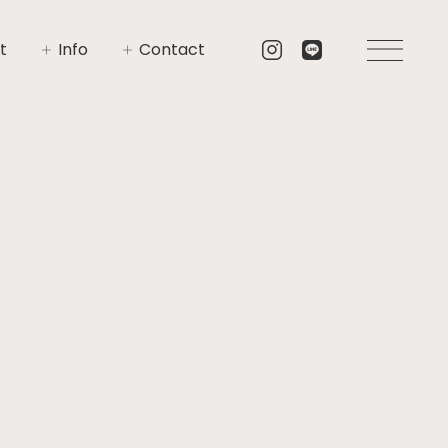
t
Info
Contact
いさつ
イベント
お問い合わせ
要
ニュース
資料請求
プト
ブログ
リア