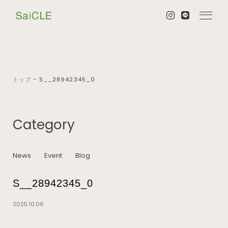
トップ
−
S__28942345_0
Category
News
Event
Blog
S__28942345_0
2025.10.06