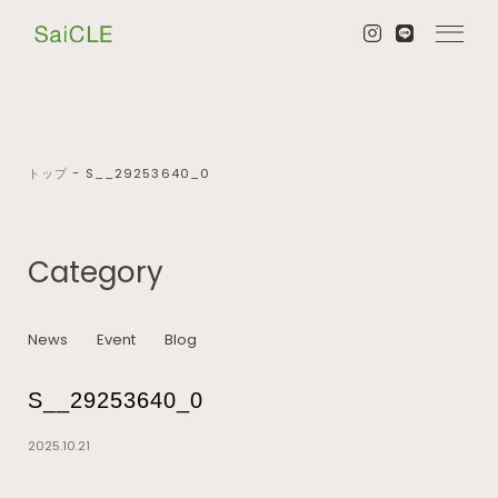
トップ
−
S__29253640_0
Category
News
Event
Blog
S__29253640_0
2025.10.21