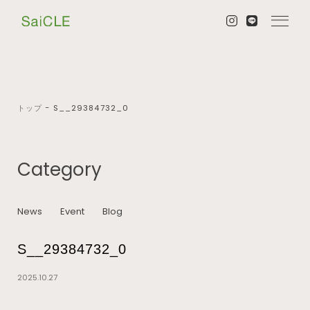
トップ
−
S__29384732_0
Category
News
Event
Blog
S__29384732_0
2025.10.27