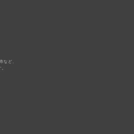
市など、
す。