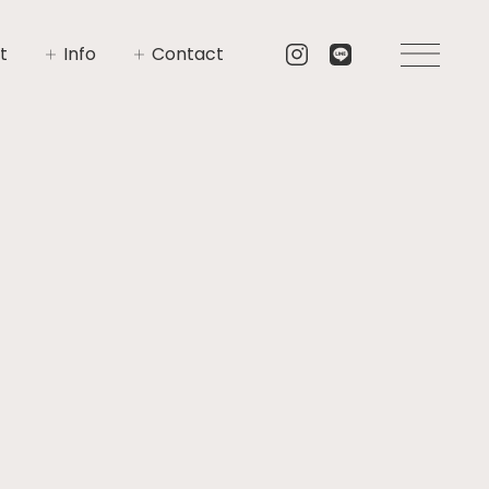
t
Info
Contact
いさつ
イベント
お問い合わせ
要
ニュース
資料請求
プト
ブログ
リア