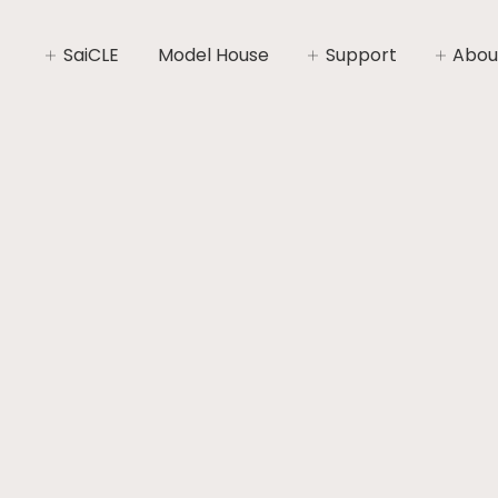
SaiCLE
Model House
Support
Abou
SaiCLEについて
家づくりライフプラン
社長あ
SaiCLEの性能
家づくりの流れ
会社概
暮らしの“いと”
安心と保証
コンセ
施工エ