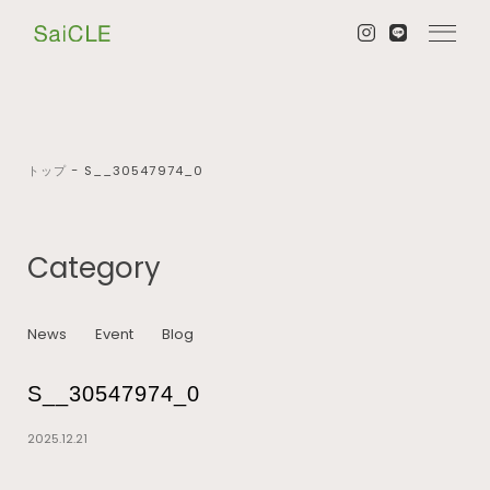
トップ
−
S__30547974_0
Category
News
Event
Blog
S__30547974_0
2025.12.21