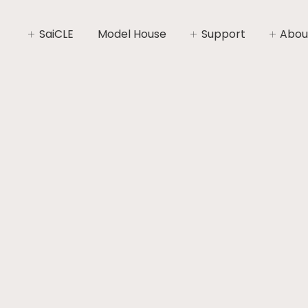
SaiCLE
Model House
Support
Abou
SaiCLEについて
家づくりライフプラン
社長あ
SaiCLEの性能
家づくりの流れ
会社概
暮らしの“いと”
安心と保証
コンセ
施工エ