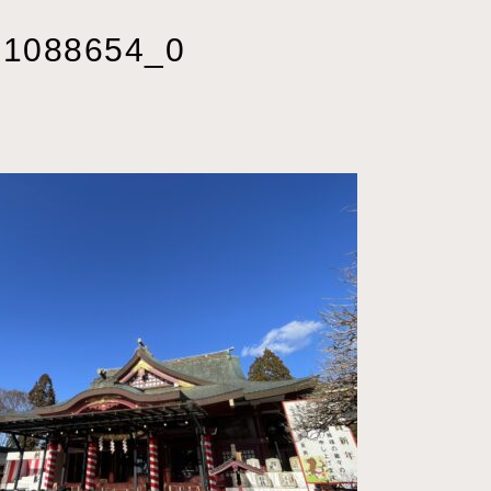
31088654_0
4