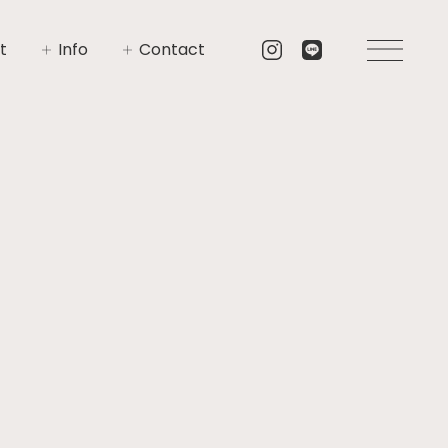
t
Info
Contact
いさつ
イベント
お問い合わせ
要
ニュース
資料請求
プト
ブログ
リア