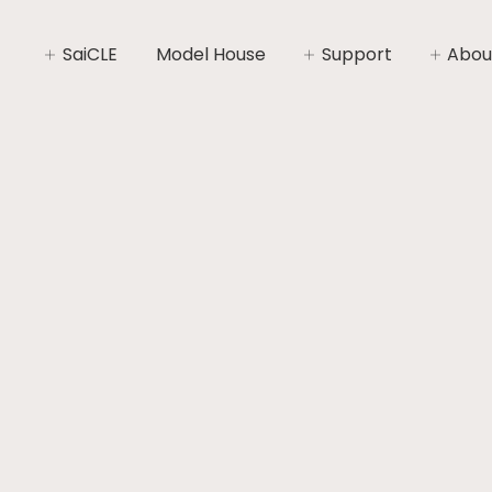
SaiCLE
Model House
Support
Abou
SaiCLEについて
家づくりライフプラン
社長あ
SaiCLEの性能
家づくりの流れ
会社概
暮らしの“いと”
安心と保証
コンセ
施工エ