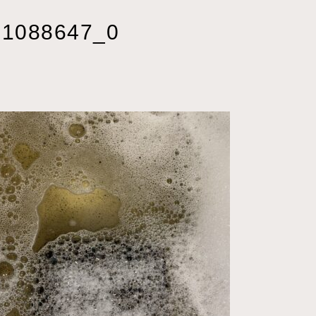
31088647_0
3