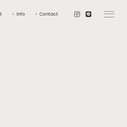
t
Info
Contact
いさつ
イベント
お問い合わせ
要
ニュース
資料請求
プト
ブログ
リア