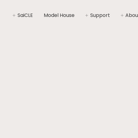
SaiCLE
Model House
Support
Abou
SaiCLEについて
家づくりライフプラン
社長あ
SaiCLEの性能
家づくりの流れ
会社概
暮らしの“いと”
安心と保証
コンセ
施工エ