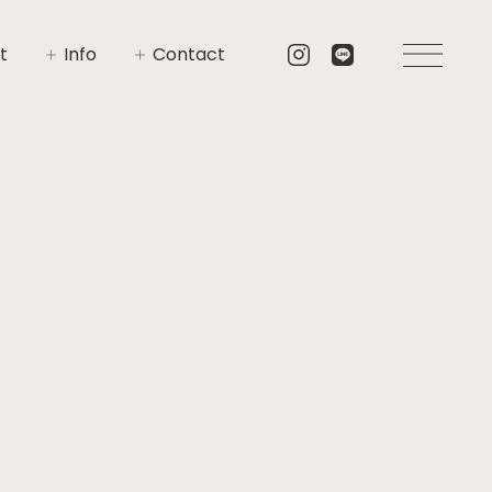
t
Info
Contact
いさつ
イベント
お問い合わせ
要
ニュース
資料請求
プト
ブログ
リア