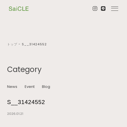
トップ
−
S__31424552
Category
News
Event
Blog
S__31424552
2026.01.21