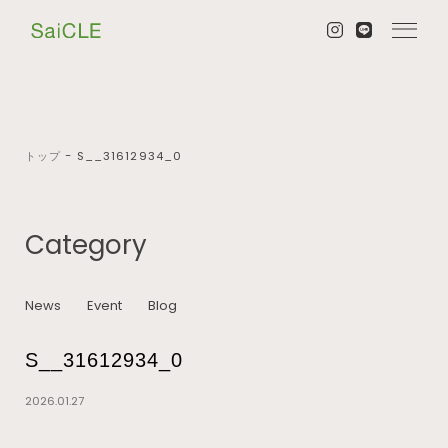
トップ
−
S__31612934_0
Category
News
Event
Blog
S__31612934_0
2026.01.27