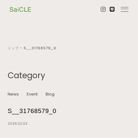
トップ
−
S__31768579_0
Category
News
Event
Blog
S__31768579_0
2026.02.03