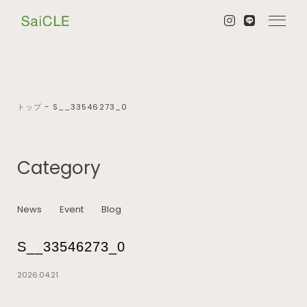
トップ
−
S__33546273_0
Category
News
Event
Blog
S__33546273_0
2026.04.21