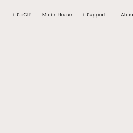
SaiCLE
Model House
Support
Abou
SaiCLEについて
家づくりライフプラン
社長あ
SaiCLEの性能
家づくりの流れ
会社概
暮らしの“いと”
安心と保証
コンセ
施工エ