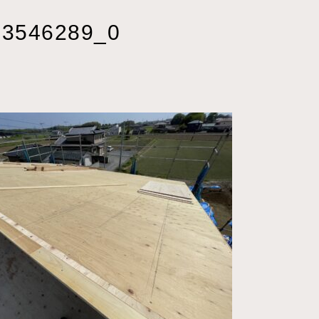
33546289_0
1