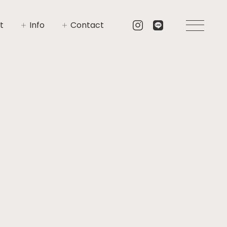
t
Info
Contact
いさつ
イベント
お問い合わせ
要
ニュース
資料請求
プト
ブログ
リア