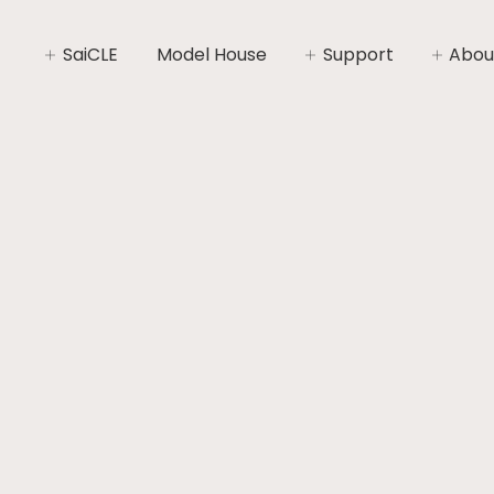
SaiCLE
Model House
Support
Abou
SaiCLEについて
家づくりライフプラン
社長あ
SaiCLEの性能
家づくりの流れ
会社概
暮らしの“いと”
安心と保証
コンセ
施工エ