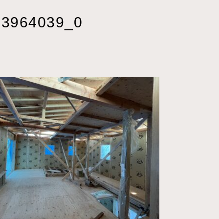
33964039_0
2