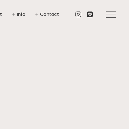
t
Info
Contact
いさつ
イベント
お問い合わせ
要
ニュース
資料請求
プト
ブログ
リア