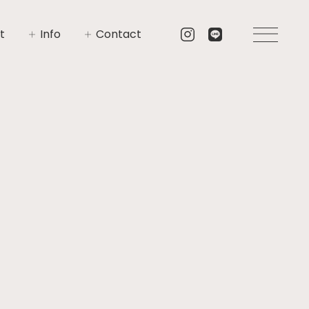
t
Info
Contact
いさつ
イベント
お問い合わせ
要
ニュース
資料請求
プト
ブログ
リア