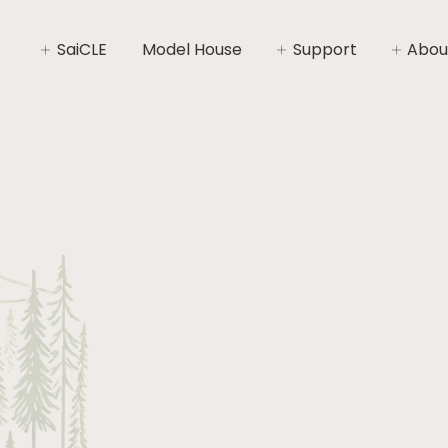
SaiCLE
Model House
Support
Abou
SaiCLEについて
家づくりライフプラン
社長あ
SaiCLEの性能
家づくりの流れ
会社概
暮らしの“いと”
安心と保証
コンセ
施工エ