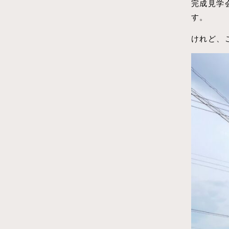
完成見学
す。
けれど、