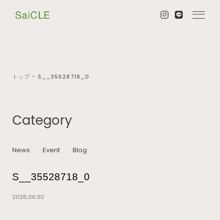
トップ
−
S__35528718_0
Category
News
Event
Blog
S__35528718_0
2026.06.30