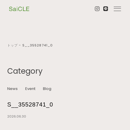
トップ
−
S__35528741_0
Category
News
Event
Blog
S__35528741_0
2026.06.30