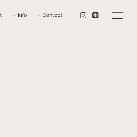
t
Info
Contact
いさつ
イベント
お問い合わせ
要
ニュース
資料請求
プト
ブログ
リア