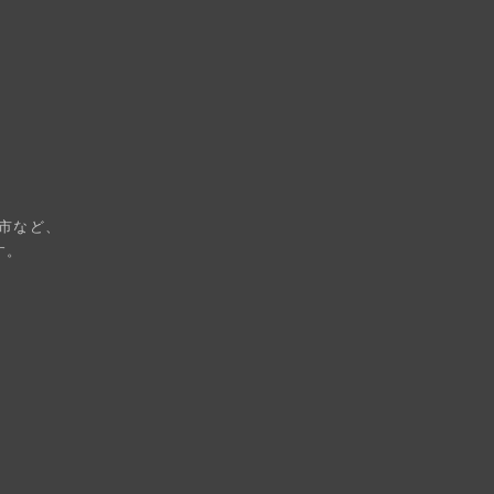
市など、
す。