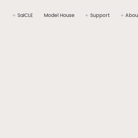
SaiCLE
Model House
Support
Abou
SaiCLEについて
家づくりライフプラン
社長あ
SaiCLEの性能
家づくりの流れ
会社概
暮らしの“いと”
安心と保証
コンセ
施工エ