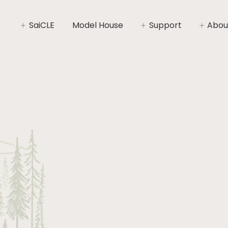
SaiCLE
Model House
Support
Abou
SaiCLEについて
家づくりライフプラン
社長あ
SaiCLEの性能
家づくりの流れ
会社概
暮らしの“いと”
安心と保証
コンセ
施工エ