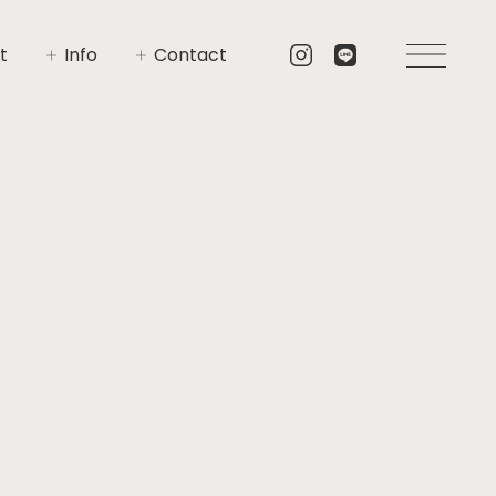
t
Info
Contact
いさつ
イベント
お問い合わせ
要
ニュース
資料請求
プト
ブログ
リア