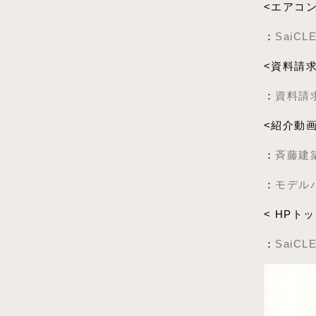
<エアコ
：
SaiC
<資料請
：
資料請
<紹介動画
：
斉藤建築工
：
モデル
< HPト
：
SaiC