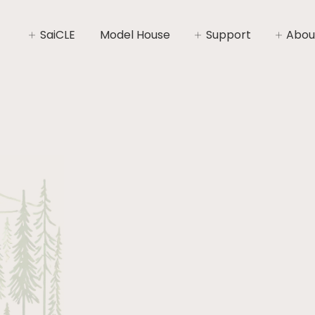
SaiCLE
Model House
Support
Abou
SaiCLEについて
家づくりライフプラン
社長あ
SaiCLEの性能
家づくりの流れ
会社概
暮らしの“いと”
安心と保証
コンセ
施工エ