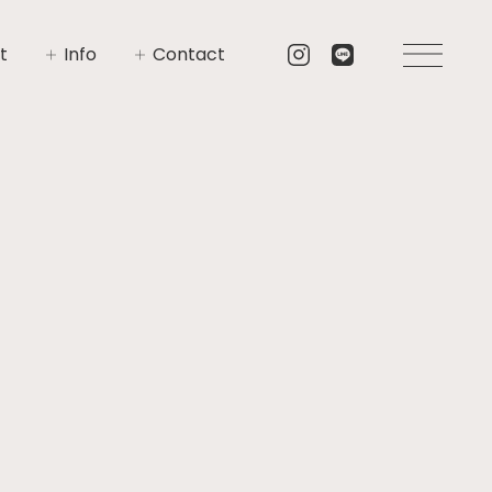
t
Info
Contact
いさつ
イベント
お問い合わせ
要
ニュース
資料請求
プト
ブログ
リア